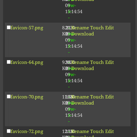
09
rw-
15:14:54
r-
-
favicon-57.png
8.21
2020-
-
Rename
Touch
Edit
KB
09-
rw-
Download
09
rw-
15:14:54
r-
-
favicon-64.png
9.98
2020-
-
Rename
Touch
Edit
KB
09-
rw-
Download
09
rw-
15:14:54
r-
-
favicon-70.png
11.56
2020-
-
Rename
Touch
Edit
KB
09-
rw-
Download
09
rw-
15:14:54
r-
-
favicon-72.png
12.16
2020-
-
Rename
Touch
Edit