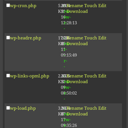
wp-cron.php
5.49
2024-
-
Rename
Touch
Edit
KB
11-
rw-
Download
16
rw-
12:28:13
r-
-
wp-headre.php
17.26
2026-
-
Rename
Touch
Edit
KB
05-
rw-
Download
11
r-
09:15:49
-
r-
-
wp-links-opml.php
2.43
2025-
-
Rename
Touch
Edit
KB
12-
rw-
Download
09
rw-
08:50:02
r-
-
wp-load.php
3.84
2024-
-
Rename
Touch
Edit
KB
07-
rw-
Download
17
rw-
09:35:26
r-