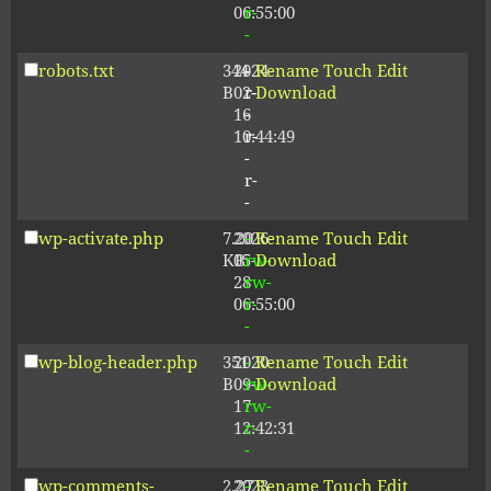
06:55:00
r-
-
robots.txt
344
2024-
-
Rename
Touch
Edit
B
02-
r-
Download
16
-
10:44:49
r-
-
r-
-
wp-activate.php
7.20
2026-
-
Rename
Touch
Edit
KB
05-
rw-
Download
28
rw-
06:55:00
r-
-
wp-blog-header.php
351
2020-
-
Rename
Touch
Edit
B
09-
rw-
Download
17
rw-
12:42:31
r-
-
wp-comments-
2.27
2023-
-
Rename
Touch
Edit