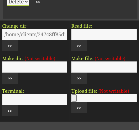
Change dir:
Read file:
Make dir:
(Not writable)
Make file:
(Not writable)
Terminal:
Upload file:
(Not writable)