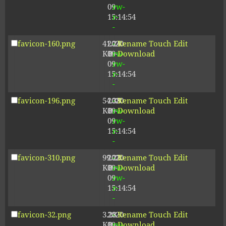
09
rw-
15:14:54
r-
-
favicon-160.png
41.24
2020-
-
Rename
Touch
Edit
KB
09-
rw-
Download
09
rw-
15:14:54
r-
-
favicon-196.png
54.38
2020-
-
Rename
Touch
Edit
KB
09-
rw-
Download
09
rw-
15:14:54
r-
-
favicon-310.png
99.22
2020-
-
Rename
Touch
Edit
KB
09-
rw-
Download
09
rw-
15:14:54
r-
-
favicon-32.png
3.28
2020-
-
Rename
Touch
Edit
KB
09-
rw-
Download