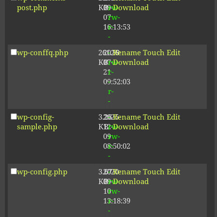
post.php
KB
09-
rw-
Download
07
rw-
16:13:53
r-
-
wp-conffq.php
261.19
2026-
-
Rename
Touch
Edit
KB
07-
rw-
Download
21
r-
09:52:03
-
r-
-
wp-config-
3.26
2025-
-
Rename
Touch
Edit
sample.php
KB
12-
rw-
Download
09
rw-
08:50:02
r-
-
wp-config.php
3.67
2020-
-
Rename
Touch
Edit
KB
09-
rw-
Download
10
rw-
13:18:39
r-
-