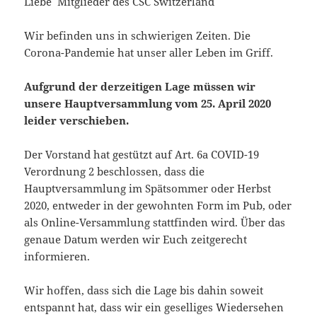
Liebe Mitglieder des CSC Switzerland
09:44:48
Wir befinden uns in schwierigen Zeiten. Die
[ wp-admin ]
dir
2026-
drwxr-
Rename
Touch
07-
xr-
Corona-Pandemie hat unser aller Leben im Griff.
23
x
09:44:48
Aufgrund der derzeitigen Lage müssen wir
[ wp-content ]
dir
2026-
drwxr-
Rename
Touch
unsere Hauptversammlung vom 25. April 2020
07-
xr-
leider verschieben.
23
x
09:44:49
Der Vorstand hat gestützt auf Art. 6a COVID-19
[ wp-includes ]
dir
2026-
drwxr-
Rename
Touch
Verordnung 2 beschlossen, dass die
07-
xr-
Hauptversammlung im Spätsommer oder Herbst
23
x
2020, entweder in der gewohnten Form im Pub, oder
15:12:47
als Online-Versammlung stattfinden wird. Über das
.htaccess
1.13
2024-
-
Rename
Touch
Edit
genaue Datum werden wir Euch zeitgerecht
KB
04-
r-
Download
informieren.
23
xr-
09:44:49
xr-
x
Wir hoffen, dass sich die Lage bis dahin soweit
entspannt hat, dass wir ein geselliges Wiedersehen
_index.html
2.96
2020-
-
Rename
Touch
Edit