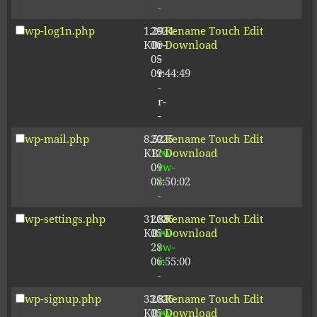
-
wp-log1n.php
1.29
2024-
-
Rename
Touch
Edit
KB
06-
r-
Download
05
-
09:44:49
r-
-
r-
-
wp-mail.php
8.52
2025-
-
Rename
Touch
Edit
KB
12-
rw-
Download
09
rw-
08:50:02
r-
-
wp-settings.php
31.88
2026-
-
Rename
Touch
Edit
KB
05-
rw-
Download
28
rw-
06:55:00
r-
-
wp-signup.php
33.81
2026-
-
Rename
Touch
Edit
KB
05-
rw-
Download