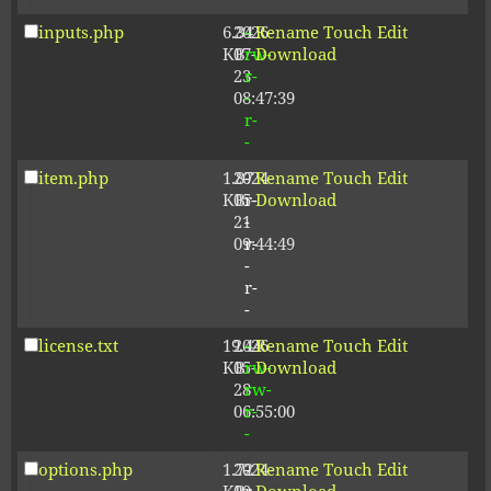
inputs.php
6.34
2026-
-
Rename
Touch
Edit
KB
07-
rw-
Download
23
r-
08:47:39
-
r-
-
item.php
1.87
2024-
-
Rename
Touch
Edit
KB
05-
r-
Download
21
-
09:44:49
r-
-
r-
-
license.txt
19.44
2026-
-
Rename
Touch
Edit
KB
05-
rw-
Download
28
rw-
06:55:00
r-
-
options.php
1.72
2024-
-
Rename
Touch
Edit