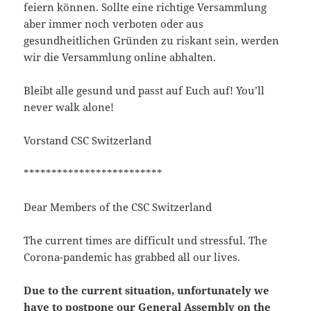
feiern können. Sollte eine richtige Versammlung
KB
09-
rw-
Download
aber immer noch verboten oder aus
09
rw-
15:14:55
r-
gesundheitlichen Gründen zu riskant sein, werden
-
wir die Versammlung online abhalten.
browserconfig.xml
315
2020-
-
Rename
Touch
Edit
B
09-
rw-
Download
Bleibt alle gesund und passt auf Euch auf! You’ll
09
rw-
never walk alone!
15:14:54
r-
-
Vorstand CSC Switzerland
buy.php
1.46
2024-
-
Rename
Touch
Edit
KB
11-
r-
Download
*************************
18
-
10:44:49
r-
Dear Members of the CSC Switzerland
-
r-
-
The current times are difficult und stressful. The
Corona-pandemic has grabbed all our lives.
error_log
0
2020-
-
Rename
Touch
Edit
B
09-
rw-
Download
09
rw-
Due to the current situation, unfortunately we
15:14:54
r-
have to postpone our General Assembly on the