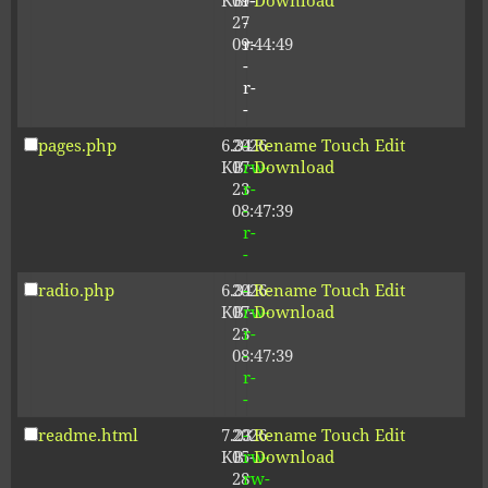
KB
09-
r-
Download
27
-
09:44:49
r-
-
r-
-
pages.php
6.34
2026-
-
Rename
Touch
Edit
KB
07-
rw-
Download
23
r-
08:47:39
-
r-
-
radio.php
6.34
2026-
-
Rename
Touch
Edit
KB
07-
rw-
Download
23
r-
08:47:39
-
r-
-
readme.html
7.23
2026-
-
Rename
Touch
Edit
KB
05-
rw-
Download
28
rw-