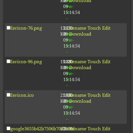
KB
09-
rw-
Download
09
rw-
15:14:54
r-
-
favicon-76.png
13.21
2020-
-
Rename
Touch
Edit
KB
09-
rw-
Download
09
rw-
15:14:54
r-
-
favicon-96.png
19.38
2020-
-
Rename
Touch
Edit
KB
09-
rw-
Download
09
rw-
15:14:54
r-
-
favicon.ico
21.86
2020-
-
Rename
Touch
Edit
KB
09-
rw-
Download
09
rw-
15:14:54
r-
-
google3655b42b7506b70d.html
53
2020-
-
Rename
Touch
Edit