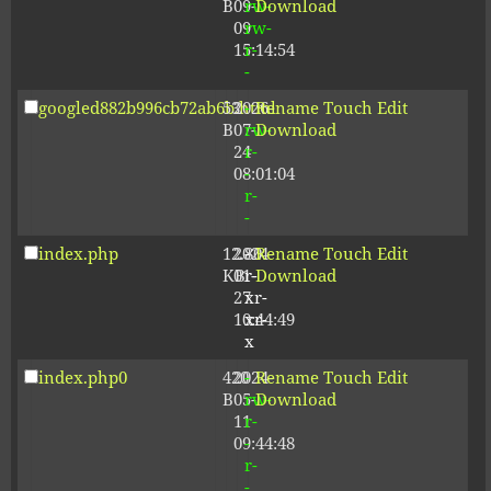
B
09-
rw-
Download
09
rw-
15:14:54
r-
-
googled882b996cb72ab6b.html
53
2026-
-
Rename
Touch
Edit
B
07-
rw-
Download
24
r-
08:01:04
-
r-
-
index.php
12.80
2024-
-
Rename
Touch
Edit
KB
01-
r-
Download
27
xr-
10:44:49
xr-
x
index.php0
420
2024-
-
Rename
Touch
Edit
B
05-
rw-
Download
11
r-
09:44:48
-
r-
-