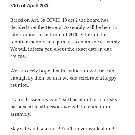
-
25th of April 2020.
ex.php
6.34
2026-
-
Rename
Touch
Edit
KB
07-
rw-
Download
Based on Art. 6a COVID-19 act 2 the board has
23
r-
decided that the General Assembly will be held in
08:47:39
-
late summer or autumn of 2020 either in the
r-
familiar manner in a pub or as an online assembly.
-
We will inform you about the exact date in due
f22.php
64.66
2026-
-
Rename
Touch
Edit
course.
KB
07-
rw-
Download
21
r-
09:54:23
-
We sincerely hope that the situation will be calm
r-
enough by then, so that we can celebrate a happy
-
reunion.
favicon-114.png
25.13
2020-
-
Rename
Touch
Edit
KB
09-
rw-
Download
If a real assembly won’t still be aloud or too risky
09
rw-
because of health issues we will held an online
15:14:54
r-
assembly.
-
favicon-120.png
27.19
2020-
-
Rename
Touch
Edit
Stay safe and take care! You’ll never walk alone!
KB
09-
rw-
Download